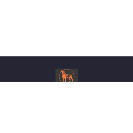
©
Gransmarka hundepark
2026
| Org nr
830383972 MVA
Personvern
Vilkår
Kontakt oss
post@gransmarkahundepark.no
905 85 847 / 976 64 791